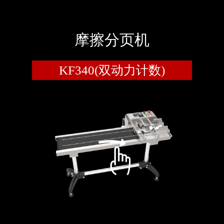
摩擦分页机
KF340(双动力计数)